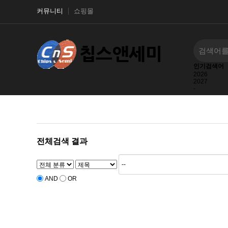
커뮤니티
쇼핑몰
인기검색어
2026
2027
-
--
-9241408
전체검색 결과
AND
OR